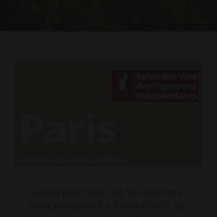
Salon des Vins des Vignerons
Indépendants à Paris Porte de