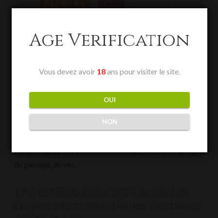
Age Verification
Vous devez avoir
18
ans pour visiter le site.
OUI
NON
Cette année, le Domaine Christophe Avi ouvre grand ses
portes à l’occasion de l’événement national des Vignerons
Indépendants : un week-end convivial placé sous le signe
du partage, du vin…
L’Avi est Belle Blanc 2024 au seuil de
l’argent lors du Mondial des vins blancs