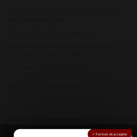
Le Domaine Christophe Avi récompensé au Decanter
World Wine Awards 2026
Célébrons 100 ans d’histoire familiale !
2025 en rétrospective : une année de passion et de
rencontres au Domaine Christophe Avi
Le Domaine Christophe Avi vous donne rendez-vous à
Paris : L’Authenticité du Sud-Ouest à la capitale
Venez découvrir l’ensemble des vins au salon de Toulouse
Fermer et accepter