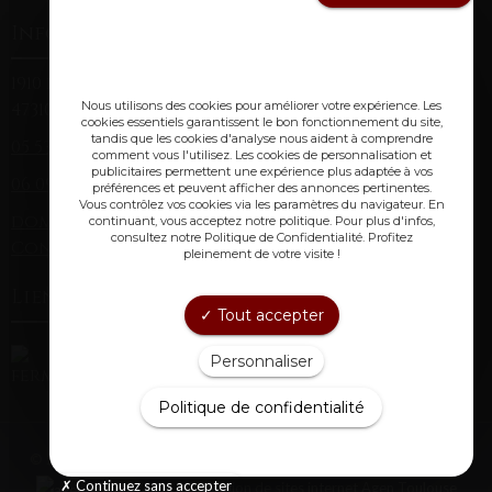
Informations
1910 route de Montagnac (Laclède)
Nous utilisons des cookies pour améliorer votre expérience. Les
47310 Laplume
cookies essentiels garantissent le bon fonctionnement du site,
tandis que les cookies d'analyse nous aident à comprendre
05 53 67 84 38
(fixe)
comment vous l'utilisez. Les cookies de personnalisation et
publicitaires permettent une expérience plus adaptée à vos
06 09 85 71 91
(mobile)
préférences et peuvent afficher des annonces pertinentes.
Vous contrôlez vos cookies via les paramètres du navigateur. En
domainechristopheavi@gmail.com
continuant, vous acceptez notre politique. Pour plus d'infos,
consultez notre Politique de Confidentialité. Profitez
Conditions générales de vente
pleinement de votre visite !
Lien utiles :
Tout accepter
Personnaliser
Politique de confidentialité
© 2017
Domaine Christophe AVI
|
Mentions Légales
|
Plan du site
Continuez sans accepter
Création de sites internet Agen Toulouse