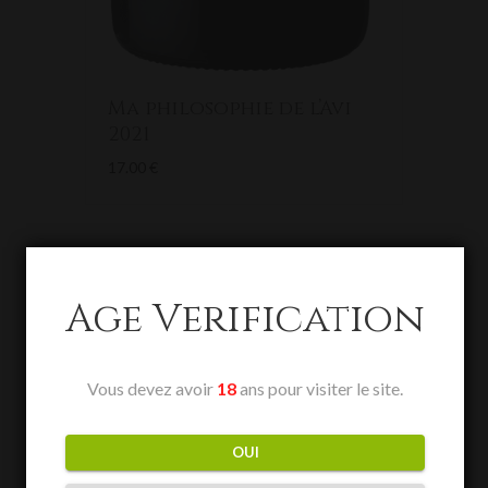
Ma philosophie de l’Avi
2021
17.00
€
Age Verification
Vous devez avoir
18
ans pour visiter le site.
OUI