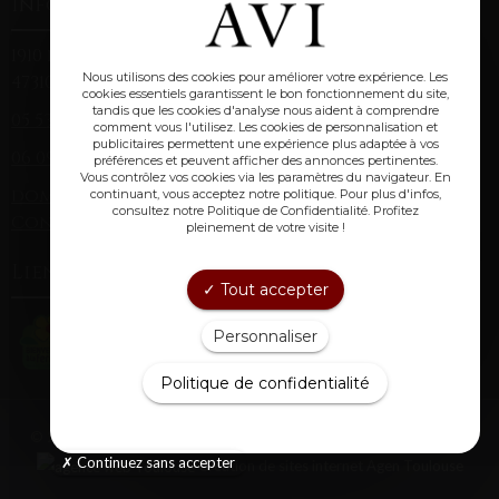
Informations
1910 route de Montagnac (Laclède)
Nous utilisons des cookies pour améliorer votre expérience. Les
47310 Laplume
cookies essentiels garantissent le bon fonctionnement du site,
tandis que les cookies d'analyse nous aident à comprendre
05 53 67 84 38
(fixe)
comment vous l'utilisez. Les cookies de personnalisation et
publicitaires permettent une expérience plus adaptée à vos
06 09 85 71 91
(mobile)
préférences et peuvent afficher des annonces pertinentes.
Vous contrôlez vos cookies via les paramètres du navigateur. En
domainechristopheavi@gmail.com
continuant, vous acceptez notre politique. Pour plus d'infos,
consultez notre Politique de Confidentialité. Profitez
Conditions générales de vente
pleinement de votre visite !
Lien utiles :
Tout accepter
Personnaliser
Politique de confidentialité
© 2017
Domaine Christophe AVI
|
Mentions Légales
|
Plan du site
Continuez sans accepter
Création de sites internet Agen Toulouse