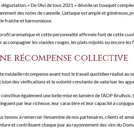
a dégustation, « De l’Avi de tous 2021 » dévoile un bouquet complex
amment des notes de cannelle. L’attaque est ample et généreuse, po
ale fraîche et harmonieuse.
profil aromatique et cette personnalité affirmée font de cette cuv
r accompagner les viandes rouges, les plats mijotés ou encore les
ne récompense collective
te médaille récompense avant tout le travail quotidien réalisé au sei
cision des vinifications et la volonté constante de valoriser les ap
e constitue également une belle mise en lumière de l’AOP Brulhois, te
tinguent par leur richesse, leur caractère et leur capacité à conjugu
s tenons à remercier l’ensemble de nos partenaires, clients et am
nture et contribuent chaque jour au rayonnement des vins du Doma