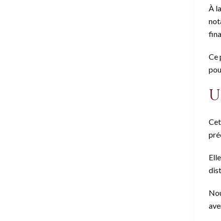
À l
not
fin
Ce 
pou
U
Cet
pré
Ell
dis
Nou
ave