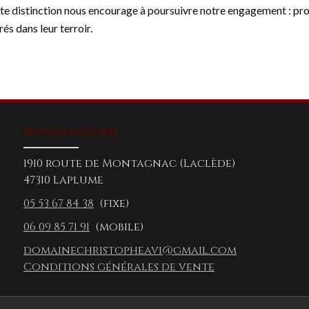
te distinction nous encourage à poursuivre notre engagement : pro
rés dans leur terroir.
Informations
1910 route de Montagnac (Laclède)
47310 Laplume
05 53 67 84 38
(fixe)
06 09 85 71 91
(mobile)
domainechristopheavi@gmail.com
Conditions générales de vente