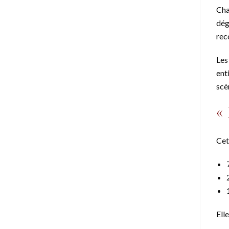
Cha
dég
rec
Les
ent
scè
«
Cet
Ell