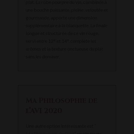
plat. La robe pourpre du vin, combinée à
une bouche puissante, pleine, veloutée et
gourmande, apporte une dimension
supplémentaire à la blanquette. La finale
longue et structurée de ce vin rouge,
servi entre 12° et 14°, complète les
arômes et la texture onctueuse du plat
sans les dominer.
Ma Philosophie de
l’AVI 2020
Une autre option intéressante est “
Ma Philosophie de l’AVI
”, un vin rouge