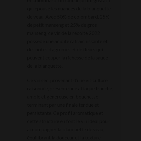
et colombard, offrant un profil gustatif
qui épouse les nuances de la blanquette
de veau. Avec 50% de colombard, 25%
de petit manseng et 25% de gros
manseng, ce vin de la récolte 2022
possède une acidité rafraîchissante et
des notes d’agrumes et de fleurs qui
peuvent couper la richesse de la sauce
de la blanquette.
Ce vin sec, provenant d’une viticulture
raisonnée, présente une attaque franche,
ample et généreuse en bouche, se
terminant par une finale tendue et
persistante. Ce profil aromatique et
cette structure en font le vin idéal pour
accompagner la blanquette de veau,
équilibrant la douceur et la texture