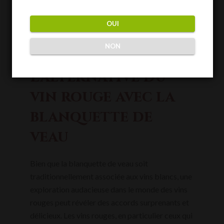
mais toujours surprenant, capable de
transformer un repas traditionnel en
OUI
une célébration des sens.
NON
L’alternative du
vin rouge avec la
blanquette de
veau
Bien que la blanquette de veau soit
traditionnellement associée aux vins blancs, une
exploration audacieuse dans le monde des vins
rouges peut révéler des accords surprenants et
délicieux. Les vins rouges, en particulier ceux qui