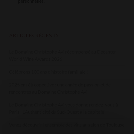
personnelles.
Articles récents
Le Domaine Christophe Avi récompensé au Decanter
World Wine Awards 2026
Célébrons 100 ans d’histoire familiale !
2025 en rétrospective : une année de passion et de
rencontres au Domaine Christophe Avi
Le Domaine Christophe Avi vous donne rendez-vous à
Paris : L’Authenticité du Sud-Ouest à la capitale
Venez découvrir l’ensemble des vins au salon de Toulouse