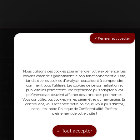
Fermer et accepter
Informations
1910 route de Montagnac (Laclède)
Nous utilisons des cookies pour améliorer votre expérience. Les
47310 Laplume
cookies essentiels garantissent le bon fonctionnement du site,
tandis que les cookies d'analyse nous aident à comprendre
05 53 67 84 38
(fixe)
comment vous l'utilisez. Les cookies de personnalisation et
publicitaires permettent une expérience plus adaptée à vos
06 09 85 71 91
(mobile)
préférences et peuvent afficher des annonces pertinentes.
Vous contrôlez vos cookies via les paramètres du navigateur. En
domainechristopheavi@gmail.com
continuant, vous acceptez notre politique. Pour plus d'infos,
consultez notre Politique de Confidentialité. Profitez
Conditions générales de vente
pleinement de votre visite !
Lien utiles :
Tout accepter