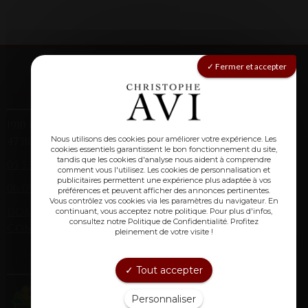
Fermer et accepter
Informations
1910 route de Montagnac (Laclède)
47310 Laplume
Nous utilisons des cookies pour améliorer votre expérience. Les
cookies essentiels garantissent le bon fonctionnement du site,
tandis que les cookies d'analyse nous aident à comprendre
05 53 67 84 38
(fixe)
comment vous l'utilisez. Les cookies de personnalisation et
publicitaires permettent une expérience plus adaptée à vos
06 09 85 71 91
(mobile)
préférences et peuvent afficher des annonces pertinentes.
Vous contrôlez vos cookies via les paramètres du navigateur. En
domainechristopheavi@gmail.com
continuant, vous acceptez notre politique. Pour plus d'infos,
consultez notre Politique de Confidentialité. Profitez
Conditions générales de vente
pleinement de votre visite !
Lien utiles :
Tout accepter
Personnaliser