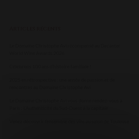
Articles récents
Le Domaine Christophe Avi récompensé au Decanter
World Wine Awards 2026
Célébrons 100 ans d’histoire familiale !
2025 en rétrospective : une année de passion et de
rencontres au Domaine Christophe Avi
Le Domaine Christophe Avi vous donne rendez-vous à
Paris : L’Authenticité du Sud-Ouest à la capitale
Venez découvrir l’ensemble des vins au salon de Toulouse