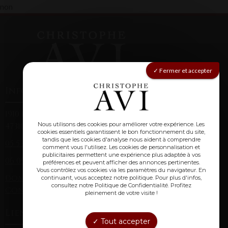
non
Fermer et accepter
Informations
1910 route de Montagnac (Laclède)
Nous utilisons des cookies pour améliorer votre expérience. Les
47310 Laplume
cookies essentiels garantissent le bon fonctionnement du site,
tandis que les cookies d'analyse nous aident à comprendre
05 53 67 84 38
(fixe)
comment vous l'utilisez. Les cookies de personnalisation et
publicitaires permettent une expérience plus adaptée à vos
06 09 85 71 91
(mobile)
préférences et peuvent afficher des annonces pertinentes.
Vous contrôlez vos cookies via les paramètres du navigateur. En
domainechristopheavi@gmail.com
continuant, vous acceptez notre politique. Pour plus d'infos,
consultez notre Politique de Confidentialité. Profitez
Conditions générales de vente
pleinement de votre visite !
Lien utiles :
Tout accepter