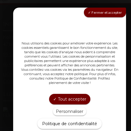
Fermer et accepter
Informations
1910 route de Montagnac (Laclède)
Nous utilisons des cookies pour améliorer votre expérience. Les
47310 Laplume
cookies essentiels garantissent le bon fonctionnement du site,
tandis que les cookies d'analyse nous aident à comprendre
05 53 67 84 38
(fixe)
comment vous l'utilisez. Les cookies de personnalisation et
publicitaires permettent une expérience plus adaptée à vos
06 09 85 71 91
(mobile)
préférences et peuvent afficher des annonces pertinentes.
Vous contrôlez vos cookies via les paramètres du navigateur. En
domainechristopheavi@gmail.com
continuant, vous acceptez notre politique. Pour plus d'infos,
consultez notre Politique de Confidentialité. Profitez
Conditions générales de vente
pleinement de votre visite !
Lien utiles :
Tout accepter
Personnaliser
Politique de confidentialité