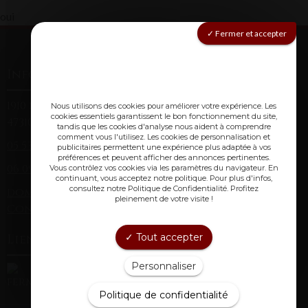
oui
Fermer et accepter
Informations
1910 route de Montagnac (Laclède)
Nous utilisons des cookies pour améliorer votre expérience. Les
cookies essentiels garantissent le bon fonctionnement du site,
47310 Laplume
tandis que les cookies d'analyse nous aident à comprendre
comment vous l'utilisez. Les cookies de personnalisation et
05 53 67 84 38
(fixe)
publicitaires permettent une expérience plus adaptée à vos
préférences et peuvent afficher des annonces pertinentes.
06 09 85 71 91
(mobile)
Vous contrôlez vos cookies via les paramètres du navigateur. En
continuant, vous acceptez notre politique. Pour plus d'infos,
consultez notre Politique de Confidentialité. Profitez
domainechristopheavi@gmail.com
pleinement de votre visite !
Conditions générales de vente
Tout accepter
Lien utiles :
Personnaliser
Politique de confidentialité