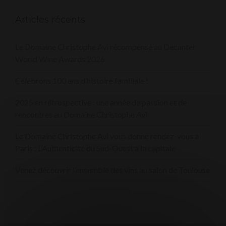
Articles récents
Le Domaine Christophe Avi récompensé au Decanter
World Wine Awards 2026
Célébrons 100 ans d’histoire familiale !
2025 en rétrospective : une année de passion et de
rencontres au Domaine Christophe Avi
Le Domaine Christophe Avi vous donne rendez-vous à
Paris : L’Authenticité du Sud-Ouest à la capitale
Venez découvrir l’ensemble des vins au salon de Toulouse