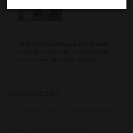
Venez à notre rencontre pour une dégustation
des dernières cuvées à Plaisirs Du Vin Agen le
samedi 23 avril 2022 de 10h à 18h
!
Articles récents
Le Domaine Christophe Avi récompensé au Decanter
World Wine Awards 2026
Célébrons 100 ans d’histoire familiale !