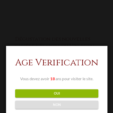
Dégustation des nouvelles
cuvées à Plaisirs du Vin Agen
Age Verification
Vous devez avoir
18
ans pour visiter le site.
OUI
NON