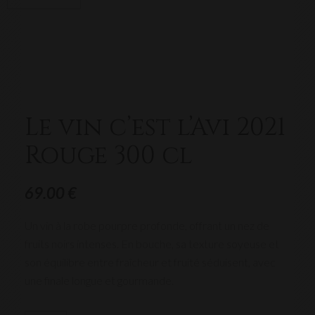
Le vin c’est l’Avi 2021
Rouge 300 cl
69.00
€
Un vin à la robe pourpre profonde, offrant un nez de
fruits noirs intenses. En bouche, sa texture soyeuse et
son équilibre entre fraîcheur et fruité séduisent, avec
une finale longue et gourmande.