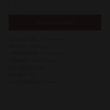
quantité
de
Le
vin
Ajouter au panier
c'est
l'Avi
VITICULTURE :
En conversion
2021
Rouge
REGION :
Sud-Ouest
300
APPELLATION :
Vin de France
cl
CEPAGES :
Merlot , Tannat
MILLESIME :
2021
DEGRES :
14.5
CONTENANCE :
0 litres