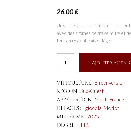
26.00
€
Un vin de plaisir, parfait pour un apér
avec des arômes de fraise mûre et de c
tout en restant frais et léger.
quantité
Ajouter au pan
de
L’Avi
est
VITICULTURE :
En conversion
belle
REGION :
Sud-Ouest
2025
APPELLATION :
Vin de France
Rouge
CEPAGES :
Egiodola, Merlot
150
MILLESIME :
2025
cl
DEGRES :
11.5