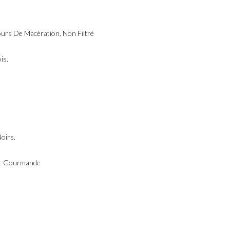
ours De Macération, Non Filtré
is.
oirs.
 Et Gourmande