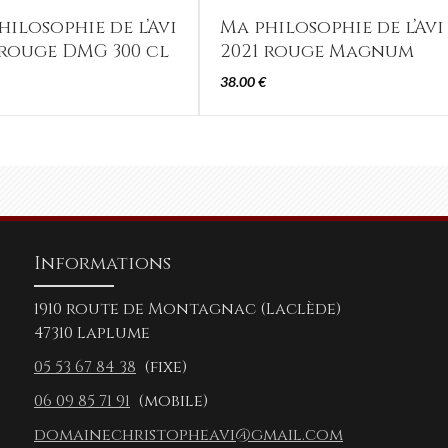
hilosophie de l’Avi
Ma philosophie de l’Avi
 rouge DMG 300 cl
2021 rouge Magnum
38.00
€
Informations
1910 route de Montagnac (Laclède)
47310 Laplume
05 53 67 84 38
(fixe)
06 09 85 71 91
(mobile)
domainechristopheavi@gmail.com