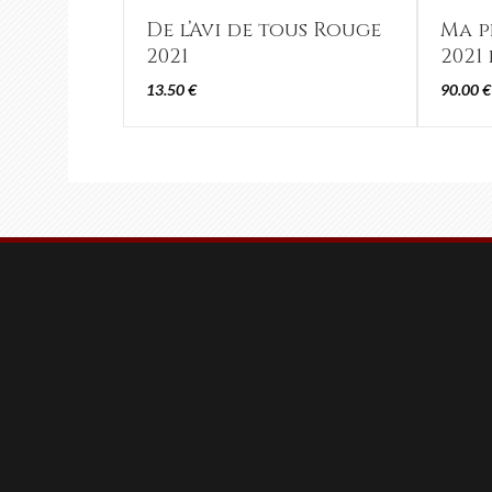
De l’Avi de tous Rouge
Ma p
2021
2021
13.50
€
90.00
€